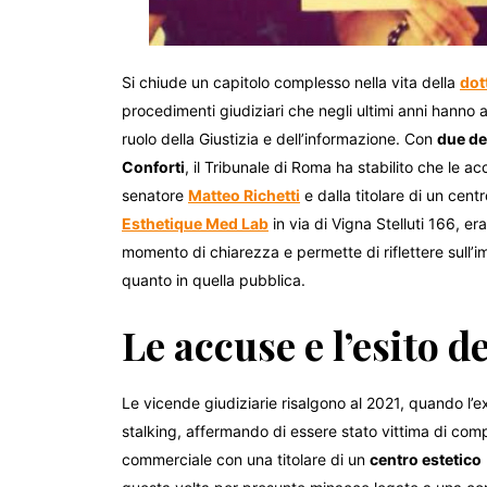
Si chiude un capitolo complesso nella vita della
dot
procedimenti giudiziari che negli ultimi anni hanno at
ruolo della Giustizia e dell’informazione. Con
due de
Conforti
, il Tribunale di Roma ha stabilito che le 
senatore
Matteo Richetti
e dalla titolare di un cent
Esthetique Med Lab
in via di Vigna Stelluti 166, e
momento di chiarezza e permette di riflettere sull’i
quanto in quella pubblica.
Le accuse e l’esito d
Le vicende giudiziarie risalgono al 2021, quando l’
stalking, affermando di essere stato vittima di co
commerciale con una titolare di un
centro estetico