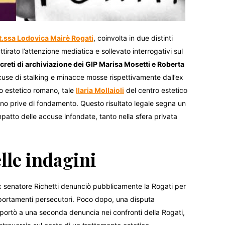
t.ssa Lodovica Mairè Rogati
, coinvolta in due distinti
tirato l’attenzione mediatica e sollevato interrogativi sul
creti di archiviazione dei GIP Marisa Mosetti e Roberta
accuse di stalking e minacce mosse rispettivamente dall’ex
ro estetico romano, tale
Ilaria Mollaioli
del centro estetico
rano prive di fondamento. Questo risultato legale segna un
mpatto delle accuse infondate, tanto nella sfera privata
elle indagini
ex senatore Richetti denunciò pubblicamente la Rogati per
mportamenti persecutori. Poco dopo, una disputa
portò a una seconda denuncia nei confronti della Rogati,