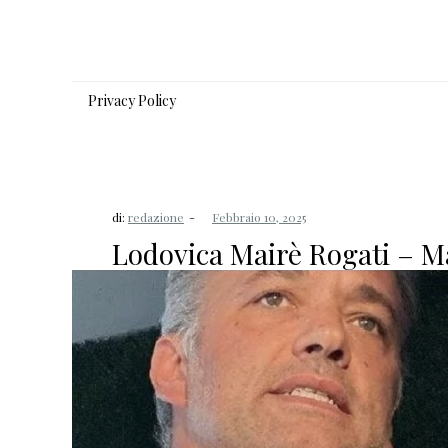
Salta
al
contenuto
Privacy Policy
di:
redazione
Lodovica Mairè Rogati – Ma