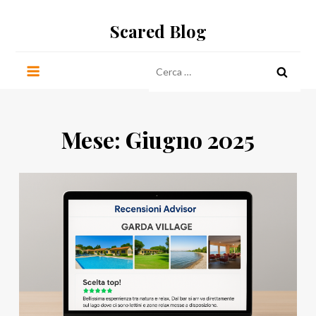
Salta
Scared Blog
al
contenuto
Ricerca
per:
Mese:
Giugno 2025