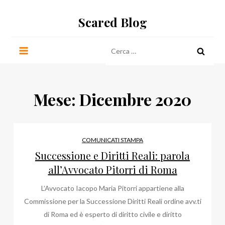
Salta
Scared Blog
al
contenuto
Ricerca
per:
Mese:
Dicembre 2020
COMUNICATI STAMPA
Successione e Diritti Reali: parola
all’Avvocato Pitorri di Roma
L’Avvocato Iacopo Maria Pitorri appartiene alla
Commissione per la Successione Diritti Reali ordine avv.ti
di Roma ed è esperto di diritto civile e diritto