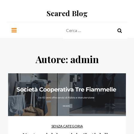
Salta
Scared Blog
al
contenuto
Ricerca
per:
Autore:
admin
SENZA CATEGORIA