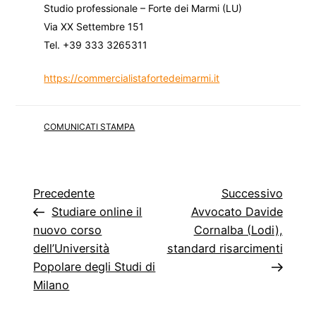
Studio professionale – Forte dei Marmi (LU)
Via XX Settembre 151
Tel. +39 333 3265311
https://commercialistafortedeimarmi.it
COMUNICATI STAMPA
Navigazione
Articolo
Artico
Precedente
Successivo
precedente
succe
Studiare online il
Avvocato Davide
articoli
nuovo corso
Cornalba (Lodi),
dell’Università
standard risarcimenti
Popolare degli Studi di
Milano