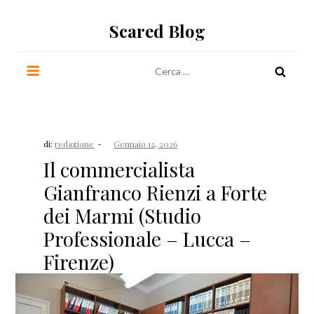
Salta
al
Scared Blog
contenuto
Ricerca
per:
di:
redazione
Il commercialista
Gianfranco Rienzi a Forte
dei Marmi (Studio
Professionale – Lucca –
Firenze)