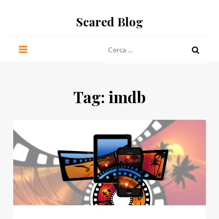
Salta
Scared Blog
al
contenuto
Ricerca
per:
Tag:
imdb