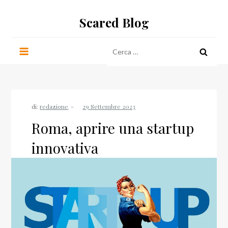
Salta
Scared Blog
al
contenuto
Ricerca
per:
di:
redazione
Roma, aprire una startup
innovativa