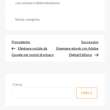
con visione e determinazione.
Senza categoria
Navigazione
Articolo
Articol
Precedente
Successivo
precedente
success
Eliminare notizie da
Stampare ebook con Adobe
articoli
Google per motivi di privacy
Digital Editions
Cerca
CERCA