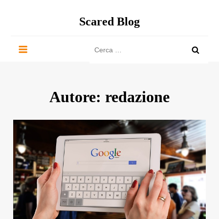
Salta
al
Scared Blog
contenuto
Ricerca
per:
Autore:
redazione