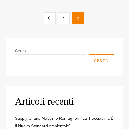
Paginazione
Pagina
Pagina
Pagina
1
2
degli
precedente
articoli
Cerca
CERCA
Articoli recenti
Supply Chain, Massimo Romagnoli: “La Tracciabilità È
Il Nuovo Standard Ambientale”