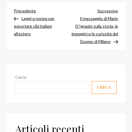
Navigazione
Articolo
Articol
Precedente
Successivo
precedente
success
Leggi e norme per
Il messaggio di Mario
articoli
esportare cibi italiani
D’Ignazio sulla storia, le
all’estero
immagini e le curiosità del
Duomo di Milano
Cerca
CERCA
Articoli recenti