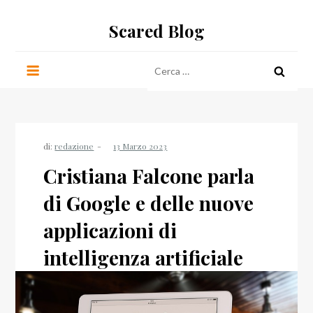
Salta
Scared Blog
al
contenuto
Ricerca
per:
di:
redazione
Cristiana Falcone parla
di Google e delle nuove
applicazioni di
intelligenza artificiale