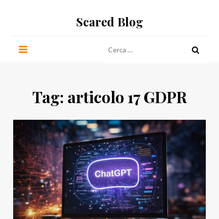
Salta
Scared Blog
al
contenuto
Ricerca
per:
Tag:
articolo 17 GDPR