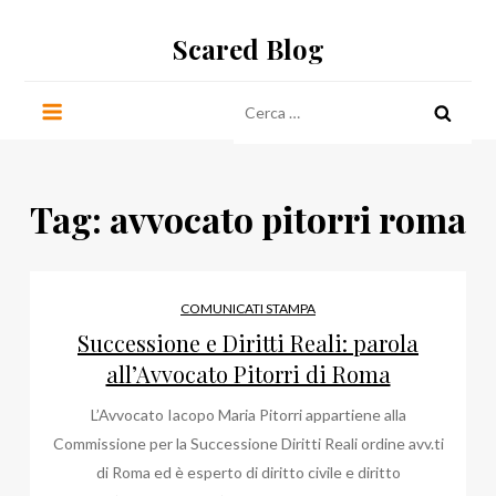
Salta
Scared Blog
al
contenuto
Ricerca
per:
Tag:
avvocato pitorri roma
COMUNICATI STAMPA
Successione e Diritti Reali: parola
all’Avvocato Pitorri di Roma
L’Avvocato Iacopo Maria Pitorri appartiene alla
Commissione per la Successione Diritti Reali ordine avv.ti
di Roma ed è esperto di diritto civile e diritto