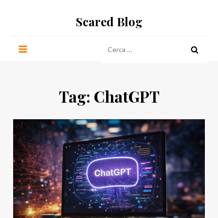
Salta
Scared Blog
al
contenuto
Ricerca
per:
Tag:
ChatGPT