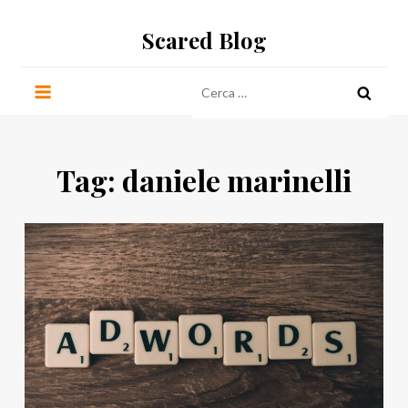
Salta
Scared Blog
al
contenuto
Ricerca
per:
Tag:
daniele marinelli