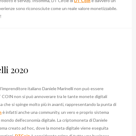
dotti e servizi). Insomma, DT Circle di
DT Coin
è davvero un
perienze sono riconosciute come un reale valore monetizzabile.
!
lli 2020
all’imprenditore italiano Daniele Marinelli non può essere
DT COIN non si può annoverare tra le tante monete digitali
a che si spinge molto più in avanti, rappresentando la punta di
n
è infatti anche una community, un vero e proprio sistema
 mondo dell’economia digitale. La criptomoneta di Daniele
istema creato ad hoc, dove la moneta digitale viene eseguita
 ragioni,
DTCoin
è considerata prima di tutto una business