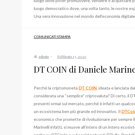
luogo dove poter promuovere, vendere o acquistare pro
luogo democratico dove, una volta tanto, le nostre es
Una vera innovazione nel mondo dell’economia digitale
COMUNICATI STAMPA
di:
admin
DT COIN di Daniele Marine
Perché la criptomoneta
DT COIN
, ideata e lanciata d
considerata una “semplice” criptovaluta? Di certo, il 
presenti ormai sul mercato, perché è infatti un qualcos
un ecosistema ben più grande ed innovativo. Il
DTCoi
economico che promette di rivoluzionare per sempre il
Marinelli infatti, si muove all’intero di un intero ecos
anche su DTCircle e sul social network DTLife. Per tali