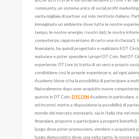
community, un sistema unico di social profit marketing
vanta migliaia di partner sul solo territorio italiano. Pa
immaginato un ambiente dove tutte le nostre esperien
tempo, le nostre energie, i nostri dati, le nostre inform
competenze, rappresentano di certo una ricchezza!). I
finanziario, ha quindi progettato e realizzato il DT Circl
maturare e poter spendere i propri DT Coin. Nel DT Circle
esperienze: DT Live (si tratta di un vero e proprio socia
condividere così le proprie esperienze e, ad ogni azi
Academy (dove si ha la possibilità di partecipare a molt
Naturalmente dopo aver acquisito nuove competenze, 
queste in DT Coin.
DTCOIN
Academy in particolare, o
ed incontri, mette a disposizione la possibilità di parte
mondo del mercato monetario, sia in Italia che nel mondo
finanziare, proporre o partecipare a progetti benefici).
luogo dove poter promuovere, vendere o acquistare pro
luogo democratico dove, una volta tanto, le nostre es