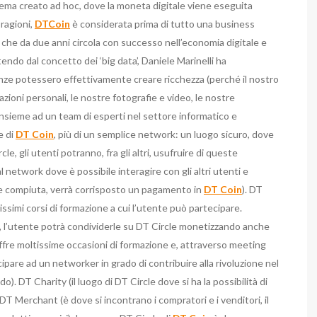
istema creato ad hoc, dove la moneta digitale viene eseguita
 ragioni,
DTCoin
è considerata prima di tutto una business
 che da due anni circola con successo nell’economia digitale e
rtendo dal concetto dei ‘big data’, Daniele Marinelli ha
ze potessero effettivamente creare ricchezza (perché il nostro
azioni personali, le nostre fotografie e video, le nostre
nsieme ad un team di esperti nel settore informatico e
e di
DT Coin
, più di un semplice network: un luogo sicuro, dove
, gli utenti potranno, fra gli altri, usufruire di queste
l network dove è possibile interagire con gli altri utenti e
one compiuta, verrà corrisposto un pagamento in
DT Coin
). DT
issimi corsi di formazione a cui l’utente può partecipare.
l’utente potrà condividerle su DT Circle monetizzando anche
ffre moltissime occasioni di formazione e, attraverso meeting
cipare ad un networker in grado di contribuire alla rivoluzione nel
). DT Charity (il luogo di DT Circle dove si ha la possibilità di
 DT Merchant (è dove si incontrano i compratori e i venditori, il