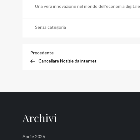
Una vera innovazione nel mondo dell’economia digitale
Senza categoria
Navigazione
Articolo
Precedente
precedente
Cancellare Notizie da internet
articoli
Archivi
Aprile 2026