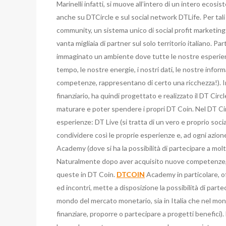
Marinelli infatti, si muove all’intero di un intero ecos
anche su DTCircle e sul social network DTLife. Per tali
community, un sistema unico di social profit marketing
vanta migliaia di partner sul solo territorio italiano. Pa
immaginato un ambiente dove tutte le nostre esperien
tempo, le nostre energie, i nostri dati, le nostre inform
competenze, rappresentano di certo una ricchezza!). I
finanziario, ha quindi progettato e realizzato il DT Circl
maturare e poter spendere i propri DT Coin. Nel DT Circle
esperienze: DT Live (si tratta di un vero e proprio socia
condividere così le proprie esperienze e, ad ogni azi
Academy (dove si ha la possibilità di partecipare a molt
Naturalmente dopo aver acquisito nuove competenze, 
queste in DT Coin.
DTCOIN
Academy in particolare, o
ed incontri, mette a disposizione la possibilità di parte
mondo del mercato monetario, sia in Italia che nel mondo
finanziare, proporre o partecipare a progetti benefici).