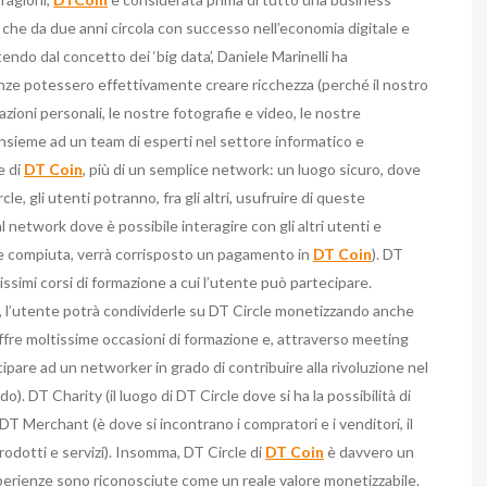
 che da due anni circola con successo nell’economia digitale e
rtendo dal concetto dei ‘big data’, Daniele Marinelli ha
ze potessero effettivamente creare ricchezza (perché il nostro
azioni personali, le nostre fotografie e video, le nostre
nsieme ad un team di esperti nel settore informatico e
e di
DT Coin
, più di un semplice network: un luogo sicuro, dove
, gli utenti potranno, fra gli altri, usufruire di queste
l network dove è possibile interagire con gli altri utenti e
one compiuta, verrà corrisposto un pagamento in
DT Coin
). DT
issimi corsi di formazione a cui l’utente può partecipare.
l’utente potrà condividerle su DT Circle monetizzando anche
ffre moltissime occasioni di formazione e, attraverso meeting
cipare ad un networker in grado di contribuire alla rivoluzione nel
). DT Charity (il luogo di DT Circle dove si ha la possibilità di
 DT Merchant (è dove si incontrano i compratori e i venditori, il
dotti e servizi). Insomma, DT Circle di
DT Coin
è davvero un
perienze sono riconosciute come un reale valore monetizzabile.