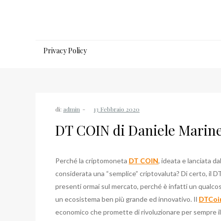
Salta
al
contenuto
Privacy Policy
di:
admin
DT COIN di Daniele Marine
Perché la criptomoneta
DT COIN
, ideata e lanciata d
considerata una “semplice” criptovaluta? Di certo, il 
presenti ormai sul mercato, perché è infatti un qualcos
un ecosistema ben più grande ed innovativo. Il
DTCoi
economico che promette di rivoluzionare per sempre il