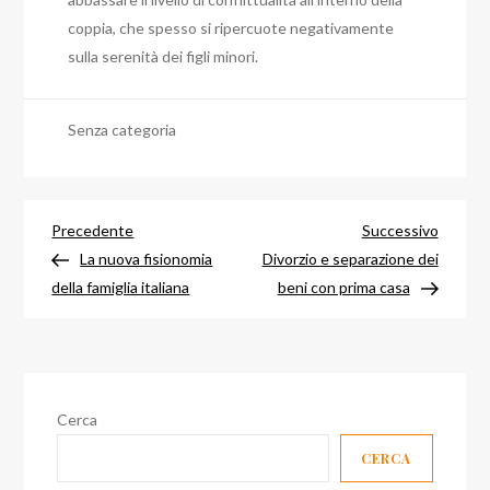
coppia, che spesso si ripercuote negativamente
sulla serenità dei figli minori.
Senza categoria
Navigazione
Articolo
Articol
Precedente
Successivo
precedente
success
La nuova fisionomia
Divorzio e separazione dei
articoli
della famiglia italiana
beni con prima casa
Cerca
CERCA