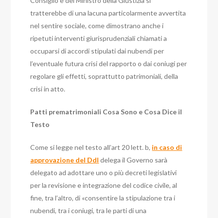
Consiglio e del Ministro della Giustizia si
tratterebbe di una lacuna particolarmente avvertita
nel sentire sociale, come dimostrano anche i
ripetuti interventi giurisprudenziali chiamati a
occuparsi di accordi stipulati dai nubendi per
l’eventuale futura crisi del rapporto o dai coniugi per
regolare gli effetti, soprattutto patrimoniali, della
crisi in atto.
Patti prematrimoniali Cosa Sono e Cosa Dice il
Testo
Come si legge nel testo all’art 20 lett. b,
in caso di
approvazione del Ddl
delega il Governo sarà
delegato ad adottare uno o più decreti legislativi
per la revisione e integrazione del codice civile, al
fine, tra l’altro, di «consentire la stipulazione tra i
nubendi, tra i coniugi, tra le parti di una