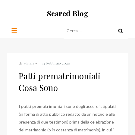
Salta
Scared Blog
al
contenuto
Ricerca
per:
di:
admin
Patti prematrimoniali
Cosa Sono
I
patti prematrimoniali
sono degli accordi stipulati
(in forma di atto pubblico redatto da un notaio e alla
presenza di due testimoni) prima della celebrazione
del matrimonio (o in costanza di matrimonio), in cui i