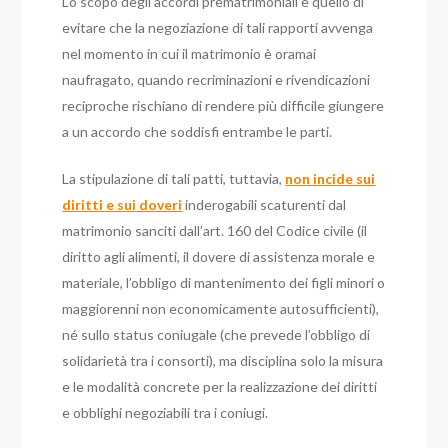
Lo scopo degli accordi prematrimoniali è quello di
evitare che la negoziazione di tali rapporti avvenga
nel momento in cui il matrimonio è oramai
naufragato, quando recriminazioni e rivendicazioni
reciproche rischiano di rendere più difficile giungere
a un accordo che soddisfi entrambe le parti.
La stipulazione di tali patti, tuttavia,
non incide sui
diritti e sui doveri
inderogabili scaturenti dal
matrimonio sanciti dall’art. 160 del Codice civile (il
diritto agli alimenti, il dovere di assistenza morale e
materiale, l’obbligo di mantenimento dei figli minori o
maggiorenni non economicamente autosufficienti),
né sullo status coniugale (che prevede l’obbligo di
solidarietà tra i consorti), ma disciplina solo la misura
e le modalità concrete per la realizzazione dei diritti
e obblighi negoziabili tra i coniugi.