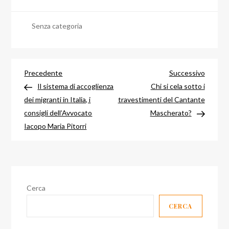
Senza categoria
Navigazione
Articolo
Articol
Precedente
Successivo
precedente
success
Il sistema di accoglienza
Chi si cela sotto i
articoli
dei migranti in Italia, i
travestimenti del Cantante
consigli dell’Avvocato
Mascherato?
Iacopo Maria Pitorri
Cerca
CERCA