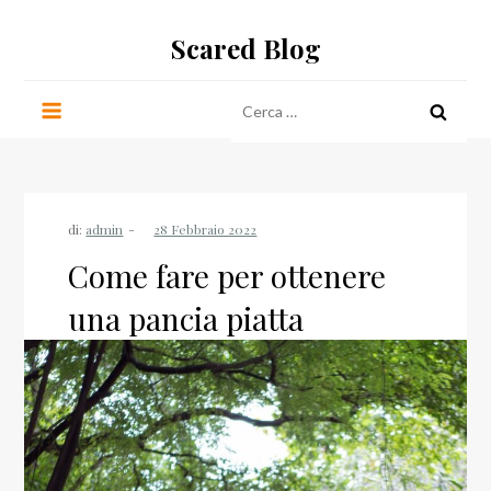
Salta
Scared Blog
al
contenuto
Ricerca
per:
di:
admin
Come fare per ottenere
una pancia piatta