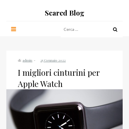
Salta
Scared Blog
al
contenuto
Ricerca
per:
di:
admin
I migliori cinturini per
Apple Watch