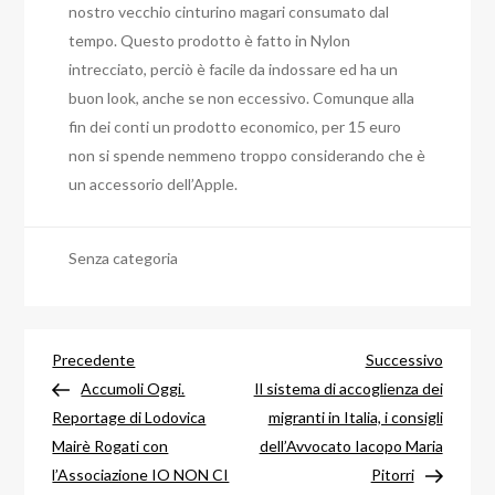
nostro vecchio cinturino magari consumato dal
tempo. Questo prodotto è fatto in Nylon
intrecciato, perciò è facile da indossare ed ha un
buon look, anche se non eccessivo. Comunque alla
fin dei conti un prodotto economico, per 15 euro
non si spende nemmeno troppo considerando che è
un accessorio dell’Apple.
Senza categoria
Navigazione
Articolo
Articol
Precedente
Successivo
precedente
success
Accumoli Oggi.
Il sistema di accoglienza dei
articoli
Reportage di Lodovica
migranti in Italia, i consigli
Mairè Rogati con
dell’Avvocato Iacopo Maria
l’Associazione IO NON CI
Pitorri