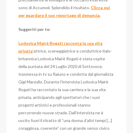
sono di Accumoli. Splendido il risultato.
Clicca qui
per guardare il suo reportage di denuncia
.
Suggeriti per te:
Lodovica Mairè Rogati racconta la sua vita
privata
‘attrice, sceneggiatrice e conduttrice italo-
britannica Lodovica Mairè Rogati è stata ospite
della puntata del 24 Luglio 2020 di Sottovoce,
trasmessa in tv su Raiuno e condotta dal giornalista
Gigi Marzullo. Durante l’intervista Lodovica Mairè
Rogati ha raccontato la sua carriera e la sua vita
privata, anticipando agli spettatori che i suoi
progetti artistici e professionali stanno
percorrendo nuove strade. Dall’intervista ne è
uscito fuori il ritratto di “una donna d’altri tempi […]
coraggiosa, coerente” con un grande senso civico