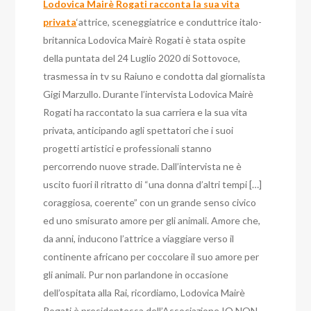
Lodovica Mairè Rogati racconta la sua vita
privata
‘attrice, sceneggiatrice e conduttrice italo-
britannica Lodovica Mairè Rogati è stata ospite
della puntata del 24 Luglio 2020 di Sottovoce,
trasmessa in tv su Raiuno e condotta dal giornalista
Gigi Marzullo. Durante l’intervista Lodovica Mairè
Rogati ha raccontato la sua carriera e la sua vita
privata, anticipando agli spettatori che i suoi
progetti artistici e professionali stanno
percorrendo nuove strade. Dall’intervista ne è
uscito fuori il ritratto di “una donna d’altri tempi […]
coraggiosa, coerente” con un grande senso civico
ed uno smisurato amore per gli animali. Amore che,
da anni, inducono l’attrice a viaggiare verso il
continente africano per coccolare il suo amore per
gli animali. Pur non parlandone in occasione
dell’ospitata alla Rai, ricordiamo, Lodovica Mairè
Rogati è presidentessa dell’Associazione IO NON