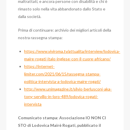
maltrattati, e ancora persone con disabilità e chi è
rimasto solo nella vita abbandonato dallo Stato e
dalla società.
Prima di continuare: archivio dei migliori articoli della
nostra rassegna stampa:
https://www.viviroma.tv/attualita/interview/lodovica-
maire-rogati-italo-inglese-con-il-cuore-africano/
https://internet-
limiter.com/2021/06/15/rassegna-stampa-
politica-intervista-a-lodovica-maire-rogati/
http://www.unimagazine.it/silvio-berlusconi-aka-
tony-servillo-in-loro-489/lodovica-rogati-
intervista
Comunicato stampa: Associazione IO NON CI
STO di Lodovica Mairè Rogati, pubblicato il