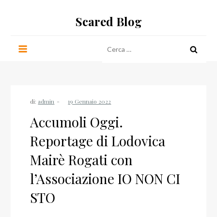
Salta
Scared Blog
al
contenuto
Ricerca
per:
di:
admin
Accumoli Oggi.
Reportage di Lodovica
Mairè Rogati con
l’Associazione IO NON CI
STO