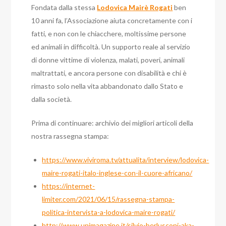
Fondata dalla stessa
Lodovica Mairè Rogati
ben
10 anni fa, l’Associazione aiuta concretamente con i
fatti, e non con le chiacchere, moltissime persone
ed animali in difficoltà. Un supporto reale al servizio
di donne vittime di violenza, malati, poveri, animali
maltrattati, e ancora persone con disabilità e chi è
rimasto solo nella vita abbandonato dallo Stato e
dalla società.
Prima di continuare: archivio dei migliori articoli della
nostra rassegna stampa:
https://www.viviroma.tv/attualita/interview/lodovica-
maire-rogati-italo-inglese-con-il-cuore-africano/
https://internet-
limiter.com/2021/06/15/rassegna-stampa-
politica-intervista-a-lodovica-maire-rogati/
http://www.unimagazine.it/silvio-berlusconi-aka-