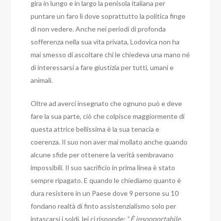
gira in lungo e in largo la penisola italiana per
puntare un faro lì dove soprattutto la politica finge
di non vedere. Anche nei periodi di profonda
sofferenza nella sua vita privata, Lodovica non ha
mai smesso di ascoltare chi le chiedeva una mano né
di interessarsi a fare giustizia per tutti, umani e
animali.
Oltre ad averci insegnato che ognuno può e deve
fare la sua parte, ciò che colpisce maggiormente di
questa attrice bellissima è la sua tenacia e
coerenza. Il suo non aver mai mollato anche quando
alcune sfide per ottenere la verità sembravano
impossibili. Il suo sacrificio in prima linea è stato
sempre ripagato. E quando le chiediamo quanto è
dura resistere in un Paese dove 9 persone su 10
fondano realtà di finto assistenzialismo solo per
intascarsi i soldi, lei ci risponde: “
È insopportabile.