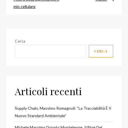
articoli
mio cellulare
Cerca
CERCA
Articoli recenti
Supply Chain, Massimo Romagnoli: “La Tracciabilità È Il
Nuovo Standard Ambientale”
Michele Massimo Donato Monteleone, Il Blog Del