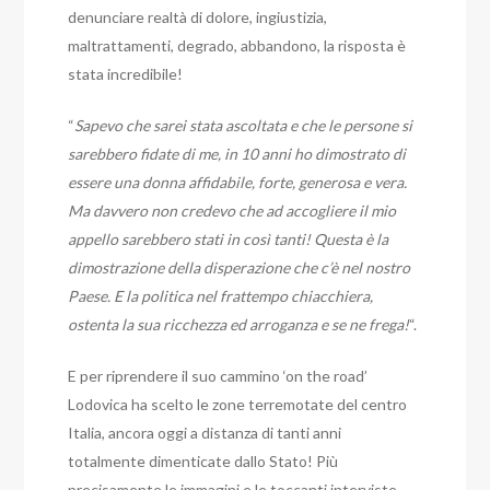
denunciare realtà di dolore, ingiustizia,
maltrattamenti, degrado, abbandono, la risposta è
stata incredibile!
“
Sapevo che sarei stata ascoltata e che le persone si
sarebbero fidate di me, in 10 anni ho dimostrato di
essere una donna affidabile, forte, generosa e vera.
Ma davvero non credevo che ad accogliere il mio
appello sarebbero stati in così tanti! Questa è la
dimostrazione della disperazione che c’è nel nostro
Paese. E la politica nel frattempo chiacchiera,
ostenta la sua ricchezza ed arroganza e se ne frega!
“.
E per riprendere il suo cammino ‘on the road’
Lodovica ha scelto le zone terremotate del centro
Italia, ancora oggi a distanza di tanti anni
totalmente dimenticate dallo Stato! Più
precisamente le immagini e le toccanti interviste