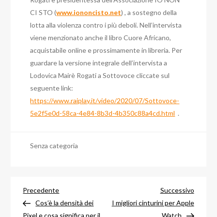
CI STO (
www.iononcisto.net
) , a sostegno della
lotta alla violenza contro i più deboli. Nell’intervista
viene menzionato anche il libro Cuore Africano,
acquistabile online e prossimamente in libreria. Per
guardare la versione integrale dell’intervista a
Lodovica Mairè Rogati a Sottovoce cliccate sul
seguente link:
https://www.raiplay.it/video/2020/07/Sottovoce-
5e2f5e0d-58ca-4e84-8b3d-4b350c88a4cd.html
.
Senza categoria
Navigazione
Articolo
Articol
Precedente
Successivo
precedente
success
Cos’è la densità dei
I migliori cinturini per Apple
Pixel e cosa significa per il
Watch