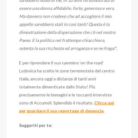
sarebbero fidate di me, in 10 anni ho dimostrato di
essere una donna affidabile, forte, generosa e vera.
Ma davvero non credevo che ad accogliere il mio
appello sarebbero stati in così tanti! Questa è la
dimostrazione della disperazione che c’è nel nostro
Paese. E la politica nel frattempo chiacchiera,
ostenta la sua ricchezza ed arroganza e se ne frega!
“.
E per riprendere il suo cammino ‘on the road’
Lodovica ha scelto le zone terremotate del centro
Italia, ancora oggi a distanza di tanti anni
totalmente dimenticate dallo Stato! Più
precisamente le immagini e le toccanti interviste
sono di Accumoli. Splendido il risultato.
Clicca qui
per guardare il suo reportage di denuncia
.
Suggeriti per te: