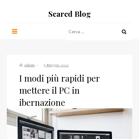
Salta
Scared Blog
al
contenuto
Ricerca
per:
di:
admin
I modi più rapidi per
mettere il PC in
ibernazione