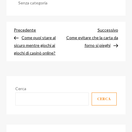
Senza categoria
Navigazione
Articolo
Articol
Precedente
Successivo
precedente
success
Come puoi stare al
Come evitare che la carta da
articoli
sicuro mentre giochi ai
forno si pieghi
giochi di casinò online?
Cerca
CERCA