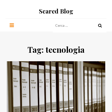
Salta
Scared Blog
al
contenuto
Ricerca
per:
Tag:
tecnologia